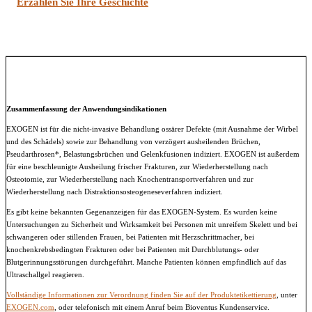
Erzählen Sie Ihre Geschichte
Zusammenfassung der Anwendungsindikationen
EXOGEN ist für die nicht-invasive Behandlung ossärer Defekte (mit Ausnahme der Wirbel
und des Schädels) sowie zur Behandlung von verzögert ausheilenden Brüchen,
Pseudarthrosen*, Belastungsbrüchen und Gelenkfusionen indiziert. EXOGEN ist außerdem
für eine beschleunigte Ausheilung frischer Frakturen, zur Wiederherstellung nach
Osteotomie, zur Wiederherstellung nach Knochentransportverfahren und zur
Wiederherstellung nach Distraktionsosteogeneseverfahren indiziert.
Es gibt keine bekannten Gegenanzeigen für das EXOGEN-System. Es wurden keine
Untersuchungen zu Sicherheit und Wirksamkeit bei Personen mit unreifem Skelett und bei
schwangeren oder stillenden Frauen, bei Patienten mit Herzschrittmacher, bei
knochenkrebsbedingten Frakturen oder bei Patienten mit Durchblutungs- oder
Blutgerinnungsstörungen durchgeführt. Manche Patienten können empfindlich auf das
Ultraschallgel reagieren.
Vollständige Informationen zur Verordnung finden Sie auf der Produktetikettierung
, unter
EXOGEN.com
, oder telefonisch mit einem Anruf beim Bioventus Kundenservice.