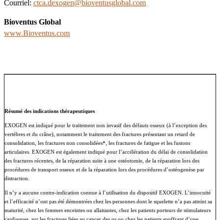
Courriel:
ctca.dexogen@bioventusglobal.com
Bioventus Global
www.Bioventus.com
Résumé des indications thérapeutiques
EXOGEN est indiqué pour le traitement non invasif des défauts osseux (à l’exception des
vertèbres et du crâne), notamment le traitement des fractures présentant un retard de
consolidation, les fractures non consolidées*, les fractures de fatigue et les fusions
articulaires. EXOGEN est également indiqué pour l’accélération du délai de consolidation
des fractures récentes, de la réparation suite à une ostéotomie, de la réparation lors des
procédures de transport osseux et de la réparation lors des procédures d’ostéogenèse par
distraction.
Il n’y a aucune contre-indication connue à l’utilisation du dispositif EXOGEN. L’innocuité
et l’efficacité n’ont pas été démontrées chez les personnes dont le squelette n’a pas atteint sa
maturité, chez les femmes enceintes ou allaitantes, chez les patients porteurs de stimulateurs
cardiaques, sur les fractures liées au cancer des os ou chez les patients souffrant d’une