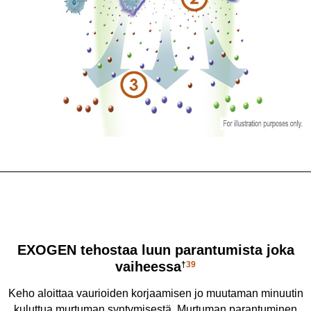
EXOGEN tehostaa luun parantumista joka
vaiheessa
†
39
Keho aloittaa vaurioiden korjaamisen jo muutaman minuutin
kuluttua murtuman syntymisestä. Murtuman parantuminen