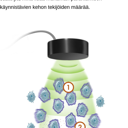
käynnistävien kehon tekijöiden määrää.