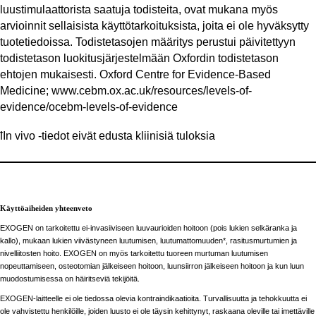
luustimulaattorista saatuja todisteita, ovat mukana myös
arvioinnit sellaisista käyttötarkoituksista, joita ei ole hyväksytty
tuotetiedoissa. Todistetasojen määritys perustui päivitettyyn
todistetason luokitusjärjestelmään Oxfordin todistetason
ehtojen mukaisesti. Oxford Centre for Evidence-Based
Medicine; www.cebm.ox.ac.uk/resources/levels-of-
evidence/ocebm-levels-of-evidence
ꝉIn vivo -tiedot eivät edusta kliinisiä tuloksia
Käyttöaiheiden yhteenveto
EXOGEN on tarkoitettu ei-invasiiviseen luuvaurioiden hoitoon (pois lukien selkäranka ja
kallo), mukaan lukien viivästyneen luutumisen, luutumattomuuden*, rasitusmurtumien ja
nivelliitosten hoito. EXOGEN on myös tarkoitettu tuoreen murtuman luutumisen
nopeuttamiseen, osteotomian jälkeiseen hoitoon, luunsiirron jälkeiseen hoitoon ja kun luun
muodostumisessa on häiritseviä tekijöitä.
EXOGEN-laitteelle ei ole tiedossa olevia kontraindikaatioita. Turvallisuutta ja tehokkuutta ei
ole vahvistettu henkilöille, joiden luusto ei ole täysin kehittynyt, raskaana oleville tai imettäville