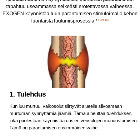
tapahtuu useammassa selkeästi erotettavassa vaiheessa.
EXOGEN käynnistää luun parantumisen stimuloimalla kehon
luontaista luutumisprosessia.
†
1,39,68
1. Tulehdus
Kun luu murtuu, valkosolut siirtyvät alueelle siivoamaan
murtuman synnyttämiä jäämiä. Tämä aiheuttaa tulehduksen,
joka puolestaan käynnistää uusien verisolujen muodostumisen.
Tämä on parantumisen ensimmäinen vaihe.