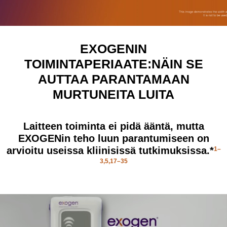
EXOGENIN
TOIMINTAPERIAATE:NÄIN SE
AUTTAA PARANTAMAAN
MURTUNEITA LUITA
Laitteen toiminta ei pidä ääntä, mutta
EXOGENin teho luun parantumiseen on
arvioitu useissa kliinisissä tutkimuksissa.*
1–
3,5,17–35