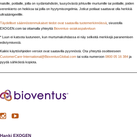
naisille, potilaille, joilla on sydäntahdistin, luusyövästä johtuville murtumille tai potilaille, joiden
verenkierto on heikkoa tai joilla on hyytymisongelmia. Jotkut potilaat saattavat olla herkkiä
ultraäänigeelille.
Täydelliset säännöstenmukaiset tiedot ovat saatavilla tuotemerkinnöissä
, sivustolla
EXOGEN.com tai ottamalla yhteyttä
Bioventus-asiakaspalveluun
* Luun ei katsota luutuneen, kun murtumakohdassa ei näy selkeitä merkkejä paranemisen
edistymisestä.
Kaikki käyttöohjeiden versiot ovat saatavilla pyynnöstä. Ota yhteyttä osoitteeseen
CustomerCare-International@BioventusGlobal.com
tai soita numeroon
0800 05 16 384
ja
pyydä sähköistä kopiota.
Hanki EXOGEN