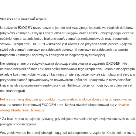
Streszczenie wskazań użycia
Urządzenie EXOGEN przeznaczone jest do nieinwazyjnego leczenia wszystkich defektów
(ubytków) kostnych (z wyłączeniem obszaru kręgów oraz czaszki) obejmującego leczenie
opóźnionego zrastania kości, braku zrostu*, złamań przeciążeniowych oraz zespolenia
stawów. Urządzenie EXOGEN wskazane jest również do przyspieszania procesu gojenia
świeżych złamań, naprawy po zabiegach osteotomii, naprawy po zabiegach transportu
fragmentu kostnego i naprawy w zabiegach osteogenezy dystrakcyjnej.
Nie istnieją znane przeciwwskazania dotyczące stosowania urządzenia EXOGEN. Nie
ustalono bezpieczeństwa i skuteczności stosowania tego urządzenia u osób o niedojrzałym
układzie kostnym, kobiet w ciąży i karmiących piersią, pacjentów ze stymulatorami serca, w
przypadku złamań spowodowanych nowotworem kości ani u pacjentów z niewydolnością
krążenia lub zaburzeniami krzepliwości krwi. Niektórzy pacjenci mogą być uczuleni na żel
do ultrasonografii.
Pełną informację dotyczącą produktu można znaleźć w ulotce dołączonej do opakowania
,
oraz na stronie internetowej EXOGEN.com. Można również skontaktować się z
działem
obsługi klienta firmy Bioventus
* Za brak zrostu uznaje się sytuację, gdy miejsce złamania nie wykazuje widocznych oznak
postępu procesu gojenia.
Wszystkie wersje Instrukcji obsługi mogą być udostępnione na żądanie. Kopię elektroniczną