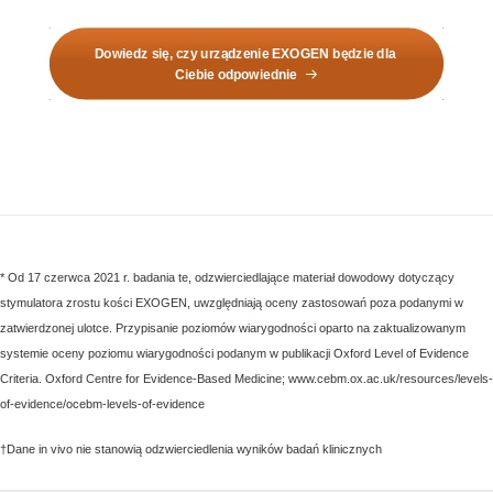
Dowiedz się, czy urządzenie EXOGEN będzie dla 
Ciebie odpowiednie
* Od 17 czerwca 2021 r. badania te, odzwierciedlające materiał dowodowy dotyczący
stymulatora zrostu kości EXOGEN, uwzględniają oceny zastosowań poza podanymi w
zatwierdzonej ulotce. Przypisanie poziomów wiarygodności oparto na zaktualizowanym
systemie oceny poziomu wiarygodności podanym w publikacji Oxford Level of Evidence
Criteria. Oxford Centre for Evidence-Based Medicine; www.cebm.ox.ac.uk/resources/levels-
of-evidence/ocebm-levels-of-evidence
†Dane in vivo nie stanowią odzwierciedlenia wyników badań klinicznych