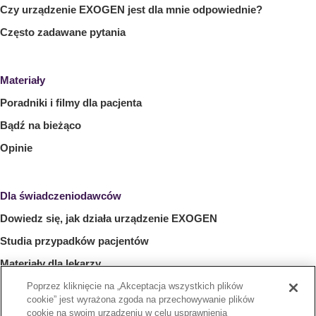
Czy urządzenie EXOGEN jest dla mnie odpowiednie?
Często zadawane pytania
Materiały
Poradniki i filmy dla pacjenta
Bądź na bieżąco
Opinie
Dla świadczeniodawców
Dowiedz się, jak działa urządzenie EXOGEN
Studia przypadków pacjentów
Materiały dla lekarzy
Często zadawane pytania
Poprzez kliknięcie na „Akceptacja wszystkich plików
cookie” jest wyrażona zgoda na przechowywanie plików
Skontaktuj się z przedstawicielem ds. urządzenia EXOGEN
cookie na swoim urządzeniu w celu usprawnienia