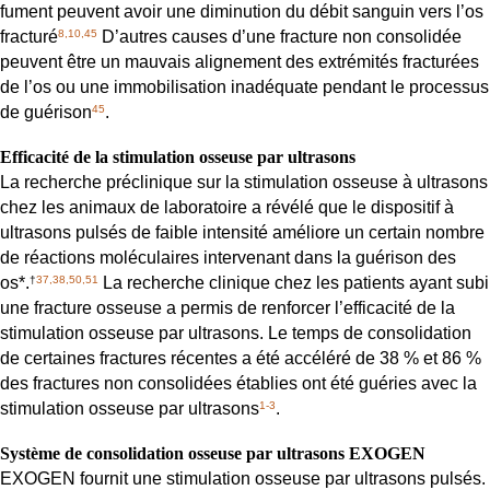
fument peuvent avoir une diminution du débit sanguin vers l’os
fracturé
D’autres causes d’une fracture non consolidée
8,10,45
peuvent être un mauvais alignement des extrémités fracturées
de l’os ou une immobilisation inadéquate pendant le processus
de guérison
.
45
Efficacité de la stimulation osseuse par ultrasons
La recherche préclinique sur la stimulation osseuse à ultrasons
chez les animaux de laboratoire a révélé que le dispositif à
ultrasons pulsés de faible intensité améliore un certain nombre
de réactions moléculaires intervenant dans la guérison des
os*.
La recherche clinique chez les patients ayant subi
†
37,38,50,51
une fracture osseuse a permis de renforcer l’efficacité de la
stimulation osseuse par ultrasons. Le temps de consolidation
de certaines fractures récentes a été accéléré de 38 % et 86 %
des fractures non consolidées établies ont été guéries avec la
stimulation osseuse par ultrasons
.
1-3
Système de consolidation osseuse par ultrasons EXOGEN
EXOGEN fournit une stimulation osseuse par ultrasons pulsés.