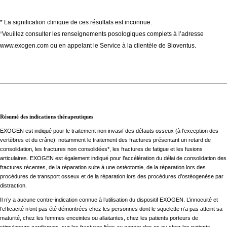
* La signification clinique de ces résultats est inconnue.
Veuillez consulter les renseignements posologiques complets à l’adresse
†
www.exogen.com ou en appelant le Service à la clientèle de Bioventus.
Résumé des indications thérapeutiques
EXOGEN est indiqué pour le traitement non invasif des défauts osseux (à l’exception des
vertèbres et du crâne), notamment le traitement des fractures présentant un retard de
consolidation, les fractures non consolidées*, les fractures de fatigue et les fusions
articulaires. EXOGEN est également indiqué pour l’accélération du délai de consolidation des
fractures récentes, de la réparation suite à une ostéotomie, de la réparation lors des
procédures de transport osseux et de la réparation lors des procédures d’ostéogenèse par
distraction.
Il n’y a aucune contre-indication connue à l’utilisation du dispositif EXOGEN. L’innocuité et
l’efficacité n’ont pas été démontrées chez les personnes dont le squelette n’a pas atteint sa
maturité, chez les femmes enceintes ou allaitantes, chez les patients porteurs de