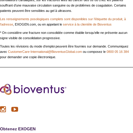
stimulateurs cardiaques, sur les fractures liées au cancer des os ou chez les patients
souffrant d’une mauvaise circulation sanguine ou de problèmes de coagulation. Certains
patients peuvent être sensibles au gel à ultrasons.
Les renseignements posologiques complets sont disponibles sur l’étiquette du produit, à
l’adresse
, EXOGEN.com, ou en appelant le
service à la clientèle de Bioventus
* On considère une fracture non consolidée comme établie lorsqu’elle ne présente aucun
signe visible de consolidation progressive.
Toutes les révisions du mode d’emploi peuvent être fournies sur demande. Communiquez
avec
CustomerCare-International@BioventusGlobal.com
ou composez le
0800 05 16 384
pour demander une copie électronique.
Obtenez EXOGEN