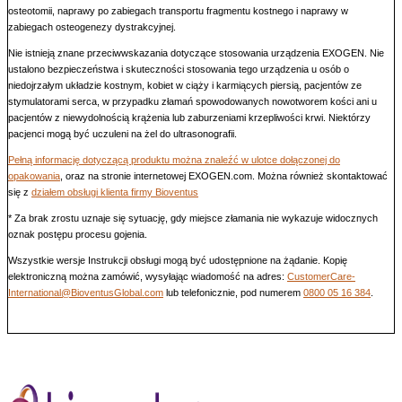
osteotomii, naprawy po zabiegach transportu fragmentu kostnego i naprawy w
zabiegach osteogenezy dystrakcyjnej.
Nie istnieją znane przeciwwskazania dotyczące stosowania urządzenia EXOGEN. Nie
ustalono bezpieczeństwa i skuteczności stosowania tego urządzenia u osób o
niedojrzałym układzie kostnym, kobiet w ciąży i karmiących piersią, pacjentów ze
stymulatorami serca, w przypadku złamań spowodowanych nowotworem kości ani u
pacjentów z niewydolnością krążenia lub zaburzeniami krzepliwości krwi. Niektórzy
pacjenci mogą być uczuleni na żel do ultrasonografii.
Pełną informację dotyczącą produktu można znaleźć w ulotce dołączonej do
opakowania
, oraz na stronie internetowej EXOGEN.com. Można również skontaktować
się z
działem obsługi klienta firmy Bioventus
* Za brak zrostu uznaje się sytuację, gdy miejsce złamania nie wykazuje widocznych
oznak postępu procesu gojenia.
Wszystkie wersje Instrukcji obsługi mogą być udostępnione na żądanie. Kopię
elektroniczną można zamówić, wysyłając wiadomość na adres:
CustomerCare-
International@BioventusGlobal.com
lub telefonicznie, pod numerem
0800 05 16 384
.