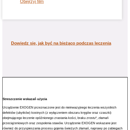
Obejrzyj film
Dowiedz się, jak być na bieżąco podczas leczenia
Streszczenie wskazań użycia
Urządzenie EXOGEN przeznaczone jest do nieinwazyjnego leczenia wszystkich
defektów (ubytków) kostnych (z wyłączeniem obszaru kręgów oraz czaszki)
obejmującego leczenie opóźnionego zrastania kości, braku zrostu*, złamań
przeciążeniowych oraz zespolenia stawów. Urządzenie EXOGEN wskazane jest
również do przyspieszania procesu gojenia świeżych złamań, naprawy po zabiegach