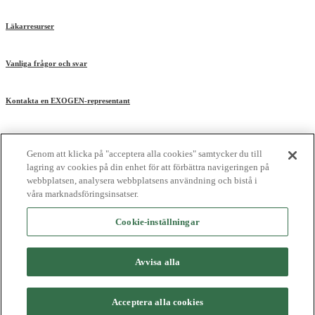
Läkarresurser
Vanliga frågor och svar
Kontakta en EXOGEN-representant
Genom att klicka på "acceptera alla cookies" samtycker du till
lagring av cookies på din enhet för att förbättra navigeringen på
webbplatsen, analysera webbplatsens användning och bistå i
Referenser
|
Sekretesspolicy
|
Användningsvillkor
våra marknadsföringsinsatser.
© 2025 Bioventus, Bioventus-logotypen, och EXOGEN är registrerade
Cookie-inställningar
varumärken som tillhör Bioventus LLC.
Alla andra varumärken tillhör respektive ägare.
Avvisa alla
Acceptera alla cookies