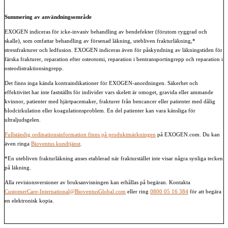
Summering av användningsområde
EXOGEN indiceras för icke-invasiv behandling av bendefekter (förutom ryggrad och
skalle), som omfattar behandling av försenad läkning, utebliven frakturläkning,*
stressfrakturer och ledfusion. EXOGEN indiceras även för påskyndning av läkningstiden för
färska frakturer, reparation efter osteotomi, reparation i bentransportingrepp och reparation i
osteodistraktionsingrepp.
Det finns inga kända kontraindikationer för EXOGEN-anordningen. Säkerhet och
effektivitet har inte fastställts för individer vars skelett är omoget, gravida eller ammande
kvinnor, patienter med hjärtpacemaker, frakturer från bencancer eller patienter med dålig
blodcirkulation eller koagulationsproblem. En del patienter kan vara känsliga för
ultraljudsgelen.
Fullständig ordinationsinformation finns på produktmärkningen
på EXOGEN.com. Du kan
även ringa
Bioventus kundtjänst
.
*En utebliven frakturläkning anses etablerad när frakturstället inte visar några synliga tecken
på läkning.
Alla revisionsversioner av bruksanvisningen kan erhållas på begäran. Kontakta
CustomerCare-International@BioventusGlobal.com
eller ring
0800 05 16 384
för att begära
en elektronisk kopia.