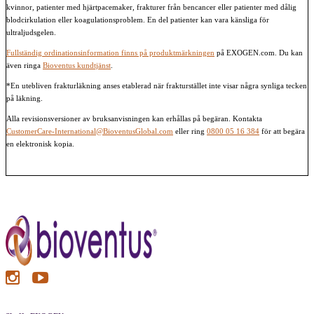
kvinnor, patienter med hjärtpacemaker, frakturer från bencancer eller patienter med dålig
blodcirkulation eller koagulationsproblem. En del patienter kan vara känsliga för
ultraljudsgelen.
Fullständig ordinationsinformation finns på produktmärkningen
på EXOGEN.com. Du kan
även ringa
Bioventus kundtjänst
.
*En utebliven frakturläkning anses etablerad när frakturstället inte visar några synliga tecken
på läkning.
Alla revisionsversioner av bruksanvisningen kan erhållas på begäran. Kontakta
CustomerCare-International@BioventusGlobal.com
eller ring
0800 05 16 384
för att begära
en elektronisk kopia.