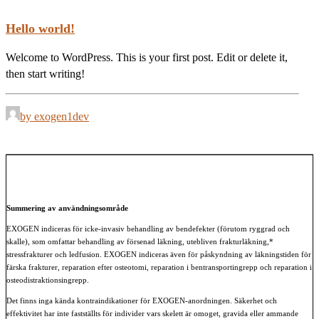
Hello world!
Welcome to WordPress. This is your first post. Edit or delete it,
then start writing!
by exogen1dev
Summering av användningsområde
EXOGEN indiceras för icke-invasiv behandling av bendefekter (förutom ryggrad och
skalle), som omfattar behandling av försenad läkning, utebliven frakturläkning,*
stressfrakturer och ledfusion. EXOGEN indiceras även för påskyndning av läkningstiden för
färska frakturer, reparation efter osteotomi, reparation i bentransportingrepp och reparation i
osteodistraktionsingrepp.
Det finns inga kända kontraindikationer för EXOGEN-anordningen. Säkerhet och
effektivitet har inte fastställts för individer vars skelett är omoget, gravida eller ammande